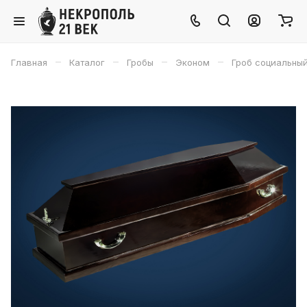
–
–
–
–
Главная
Каталог
Гробы
Эконом
Гроб социальны