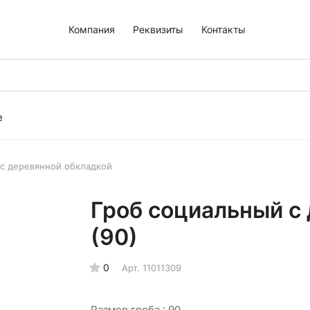
Компания
Реквизиты
Контакты
е
 с деревянной обкладкой
Гроб социальный с
(90)
0
Арт.
11011309
Размер гроба :
90