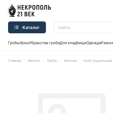
Каталог
Гробы
Урны
Убранства гроба
Для кладбища
Одежда
Разно
–
–
–
–
Главная
Каталог
Гробы
Эконом
Гроб социальный