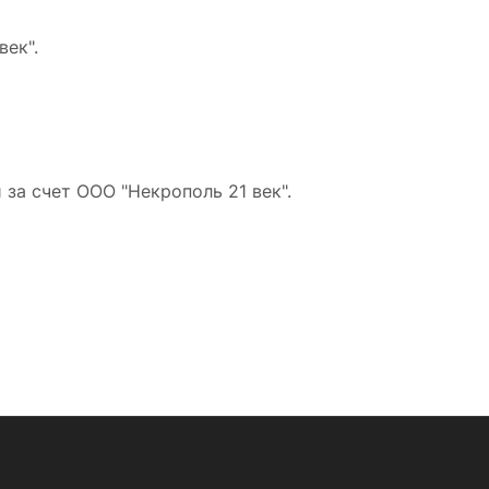
ек".
за счет ООО "Некрополь 21 век".