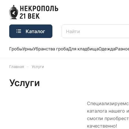
Каталог
Гробы
Урны
Убранства гроба
Для кладбища
Одежда
Разно
–
Главная
Услуги
Услуги
Специализируемся
каталога нашего 
смогли приобрест
качественно!