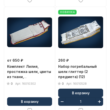
НОВИНКА
от 650 ₽
260 ₽
Комплект Лилия,
Набор погребальный
простежка шелк, цветы
шелк глиттер (2
из ткани,
предмета) (12)
покр.+подушка (98090)
0
0
Арт.
16010302
Арт.
16010528
В корзину
В корзину