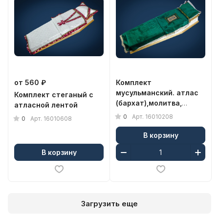
от 560 ₽
Комплект
мусульманский. атлас
Комплект стеганый с
(бархат),молитва,
атласной лентой
п+н(98767) (Бархат)
0
Арт.
16010208
0
Арт.
16010608
В корзину
В корзину
Загрузить еще