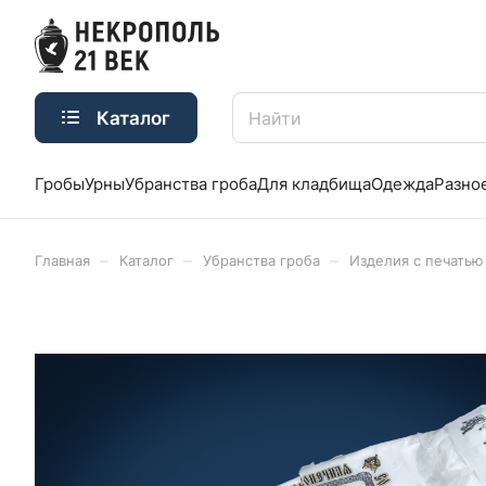
Каталог
Гробы
Урны
Убранства гроба
Для кладбища
Одежда
Разно
–
–
–
Главная
Каталог
Убранства гроба
Изделия с печатью