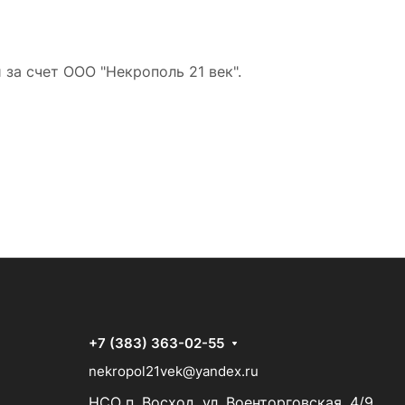
за счет ООО "Некрополь 21 век".
+7 (383) 363-02-55
nekropol21vek@yandex.ru
НСО п. Восход, ул. Военторговская, 4/9