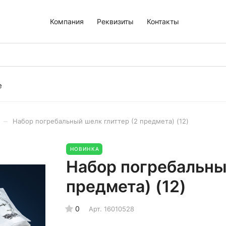
Компания
Реквизиты
Контакты
е
–
Набор погребальный шелк глиттер (2 предмета) (12)
НОВИНКА
Набор погребальны
предмета) (12)
0
Арт.
16010528