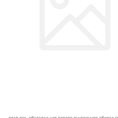
лдсп,лак, обкладка-нат.дерево,внутренняя обивка