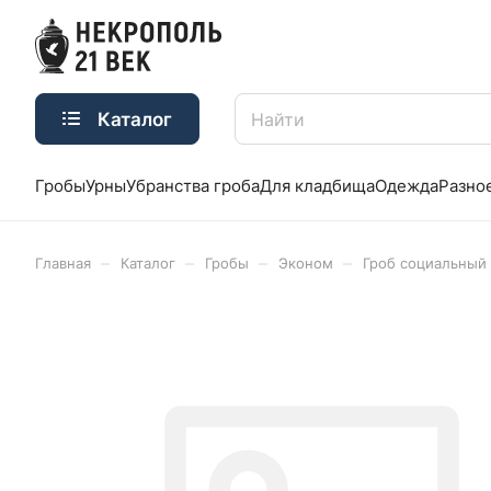
Каталог
Гробы
Урны
Убранства гроба
Для кладбища
Одежда
Разно
–
–
–
–
Главная
Каталог
Гробы
Эконом
Гроб социальный