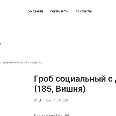
Компания
Реквизиты
Контакты
е
 с деревянной обкладкой
Гроб социальный с
(185, Вишня)
0
Арт.
11011309
Размер гроба :
185