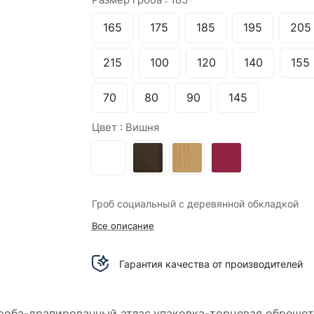
165
175
185
195
205
215
100
120
140
155
70
80
90
145
Цвет :
Вишня
Гроб социальный с деревянной обкладкой
Все описание
Гарантия качества от производителей
 гроба-драпированный атлас,упаковка-торцевая обрешет