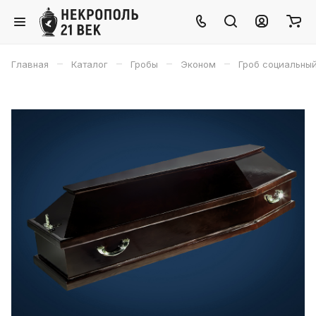
–
–
–
–
Главная
Каталог
Гробы
Эконом
Гроб социальны