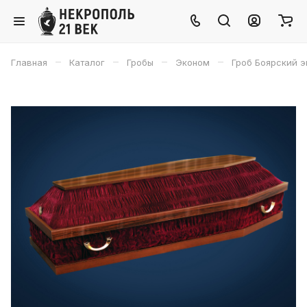
–
–
–
–
Главная
Каталог
Гробы
Эконом
Гроб Боярский 