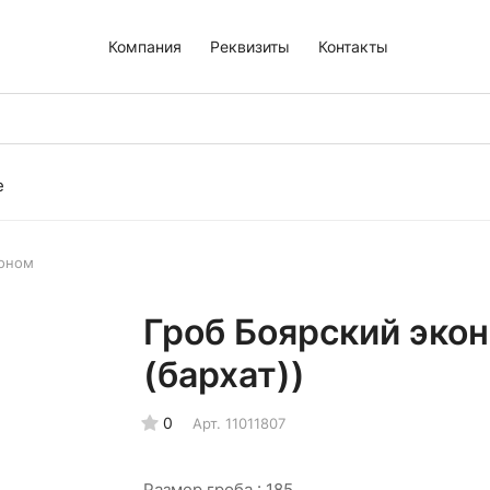
Компания
Реквизиты
Контакты
е
коном
Гроб Боярский экон
(бархат))
0
Арт.
11011807
Размер гроба :
185