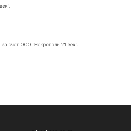
ек".
за счет ООО "Некрополь 21 век".