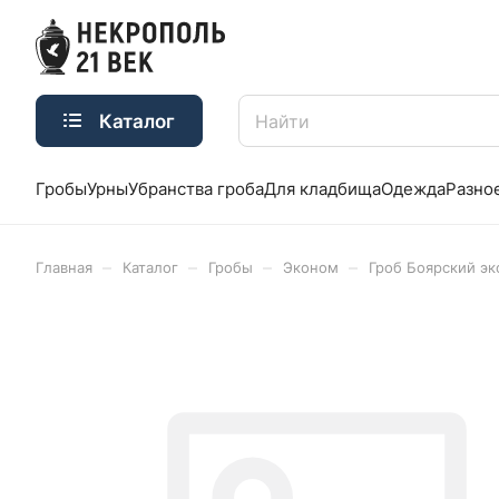
Каталог
Гробы
Урны
Убранства гроба
Для кладбища
Одежда
Разно
–
–
–
–
Главная
Каталог
Гробы
Эконом
Гроб Боярский э