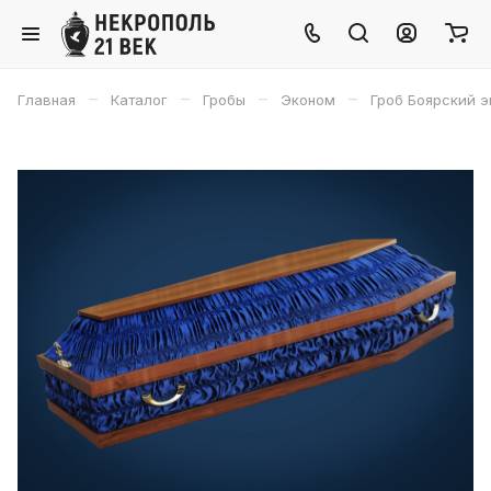
–
–
–
–
Главная
Каталог
Гробы
Эконом
Гроб Боярский 