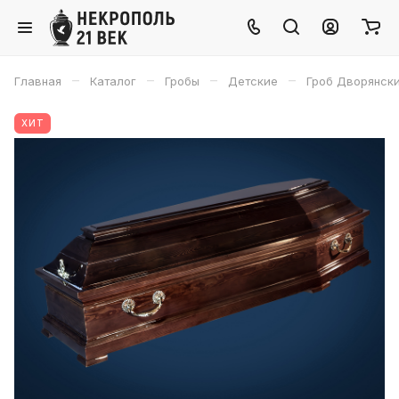
–
–
–
–
Главная
Каталог
Гробы
Детские
Гроб Дворянски
ХИТ