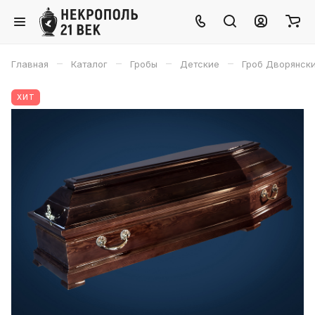
–
–
–
–
Главная
Каталог
Гробы
Детские
Гроб Дворянски
ХИТ