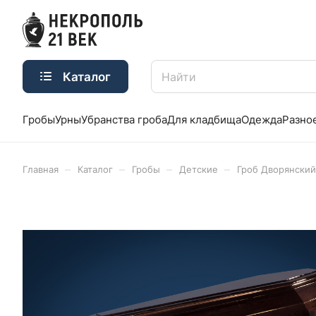
Каталог
Гробы
Урны
Убранства гроба
Для кладбища
Одежда
Разно
–
–
–
–
Главная
Каталог
Гробы
Детские
Гроб Дворянский