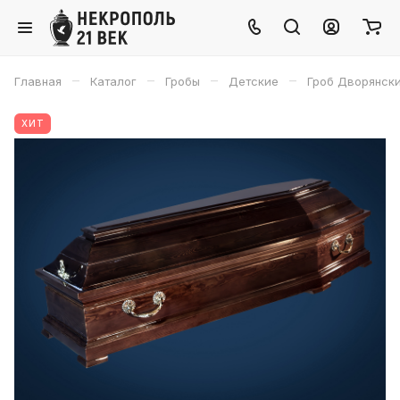
–
–
–
–
Главная
Каталог
Гробы
Детские
Гроб Дворянски
ХИТ