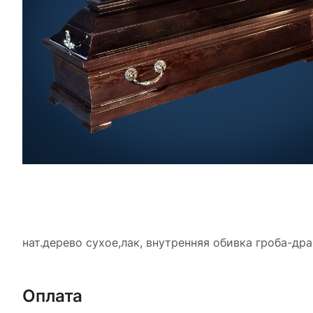
нат.дерево сухое,лак, внутренняя обивка гроба-др
Оплата