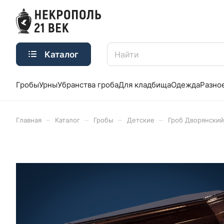
Каталог
Гробы
Урны
Убранства гроба
Для кладбища
Одежда
Разно
–
–
–
–
Главная
Каталог
Гробы
Детские
Гроб Дворянский