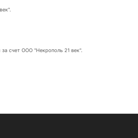
ек".
за счет ООО "Некрополь 21 век".