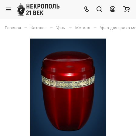
–
–
–
–
Главная
Каталог
Урны
Металл
Урна для праха м