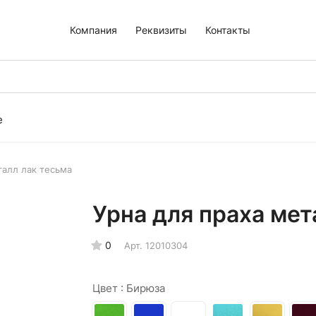
Компания
Реквизиты
Контакты
е
талл лак тесьма
Урна для праха мет
0
Арт.
12010304
Цвет :
Бирюза