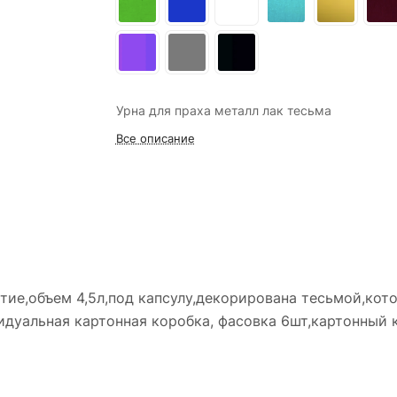
Урна для праха металл лак тесьма
Все описание
тие,объем 4,5л,под капсулу,декорирована тесьмой,кот
видуальная картонная коробка, фасовка 6шт,картонный 