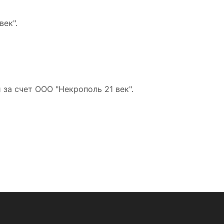
ек".
за счет ООО "Некрополь 21 век".