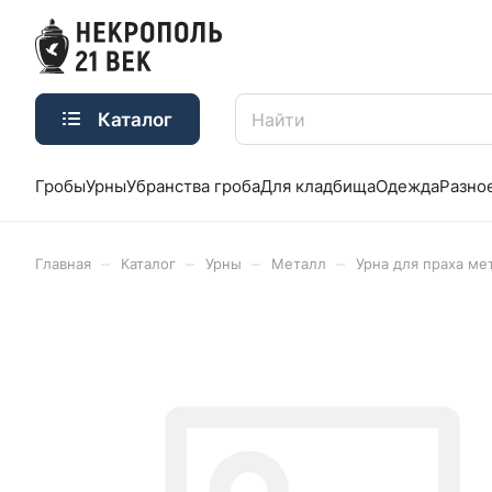
Каталог
Гробы
Урны
Убранства гроба
Для кладбища
Одежда
Разно
–
–
–
–
Главная
Каталог
Урны
Металл
Урна для праха ме