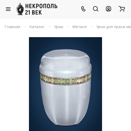
–
–
–
–
Главная
Каталог
Урны
Металл
Урна для праха м