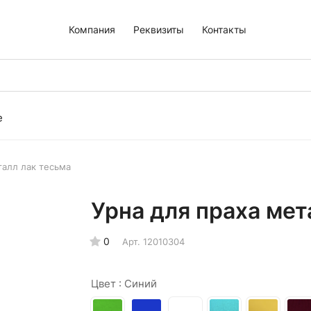
Компания
Реквизиты
Контакты
е
талл лак тесьма
Урна для праха мет
0
Арт.
12010304
Цвет :
Синий