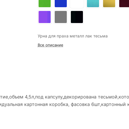
Урна для праха металл лак тесьма
Все описание
тие,объем 4,5л,под капсулу,декорирована тесьмой,кот
видуальная картонная коробка, фасовка 6шт,картонный 