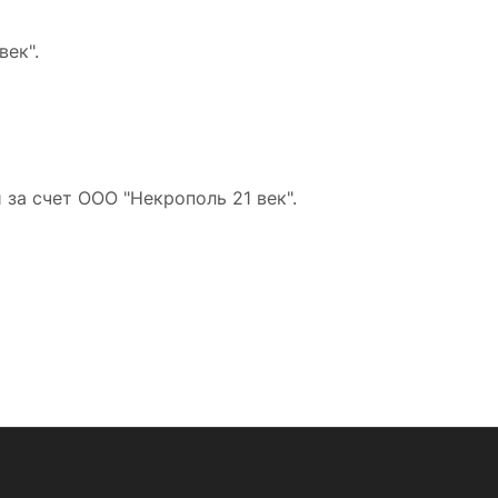
ек".
за счет ООО "Некрополь 21 век".