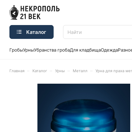
Каталог
Гробы
Урны
Убранства гроба
Для кладбища
Одежда
Разно
–
–
–
–
Главная
Каталог
Урны
Металл
Урна для праха ме