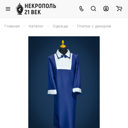
–
–
–
Главная
Каталог
Одежда
Платье с декором