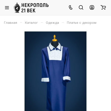
–
–
–
Главная
Каталог
Одежда
Платье с декором