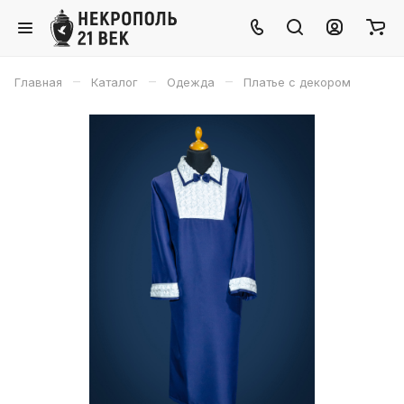
–
–
–
Главная
Каталог
Одежда
Платье с декором