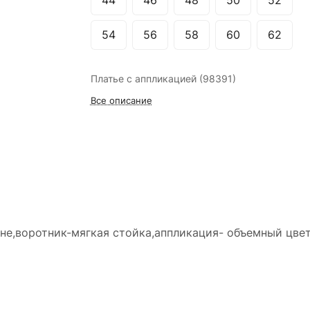
44
46
48
50
52
54
56
58
60
62
Платье с аппликацией (98391)
Все описание
ине,воротник-мягкая стойка,аппликация- объемный цве