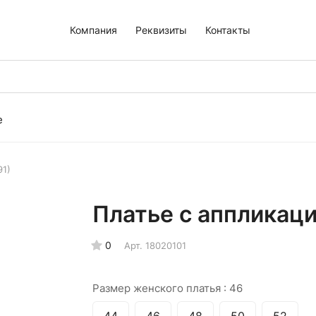
Компания
Реквизиты
Контакты
е
91)
Платье с аппликаци
0
Арт.
18020101
Размер женского платья :
46