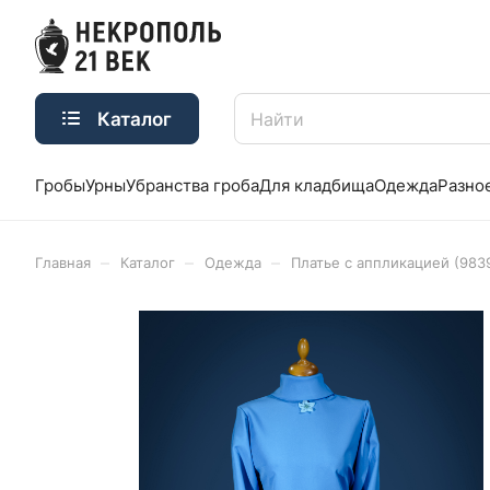
Каталог
Гробы
Урны
Убранства гроба
Для кладбища
Одежда
Разно
–
–
–
Главная
Каталог
Одежда
Платье с аппликацией (983