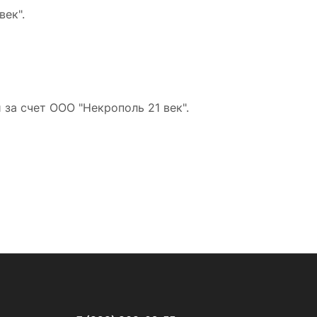
ек".
за счет ООО "Некрополь 21 век".