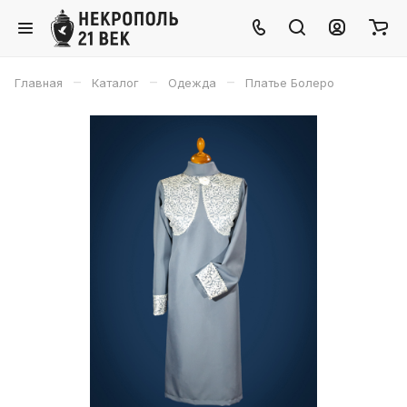
–
–
–
Главная
Каталог
Одежда
Платье Болеро