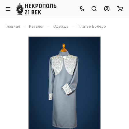
–
–
–
Главная
Каталог
Одежда
Платье Болеро