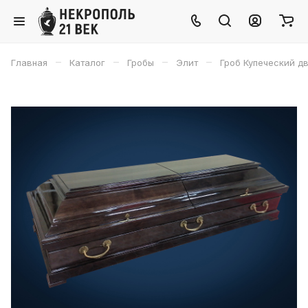
–
–
–
–
Главная
Каталог
Гробы
Элит
Гроб Купеческий д