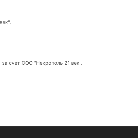
ек".
за счет ООО "Некрополь 21 век".