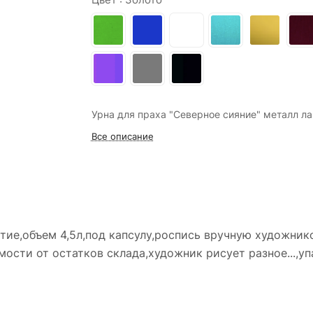
Урна для праха "Северное сияние" металл ла
Все описание
тие,объем 4,5л,под капсулу,роспись вручную художник
ости от остатков склада,художник рисует разное...,уп