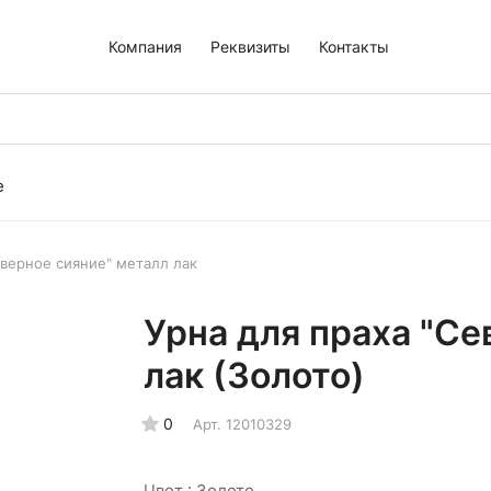
Компания
Реквизиты
Контакты
е
еверное сияние" металл лак
Урна для праха "Се
лак (Золото)
0
Арт.
12010329
Цвет :
Золото