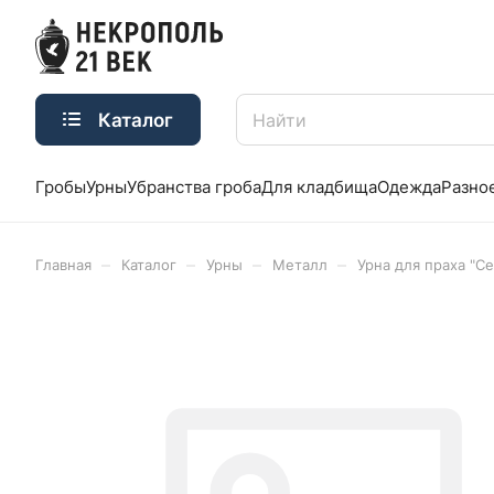
Каталог
Гробы
Урны
Убранства гроба
Для кладбища
Одежда
Разно
–
–
–
–
Главная
Каталог
Урны
Металл
Урна для праха "С