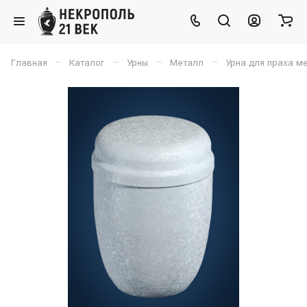
–
–
–
–
Главная
Каталог
Урны
Металл
Урна для праха м