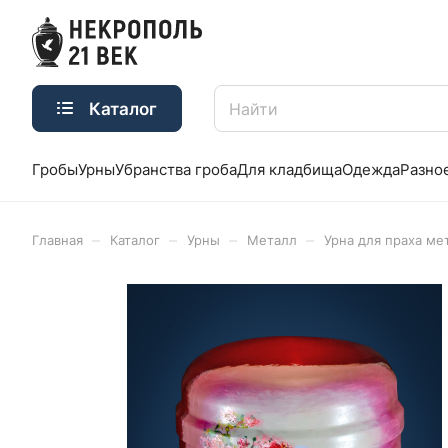
Каталог
Гробы
Урны
Убранства гроба
Для кладбища
Одежда
Разно
–
–
–
–
Главная
Каталог
Урны
Металл
Урна для праха ме