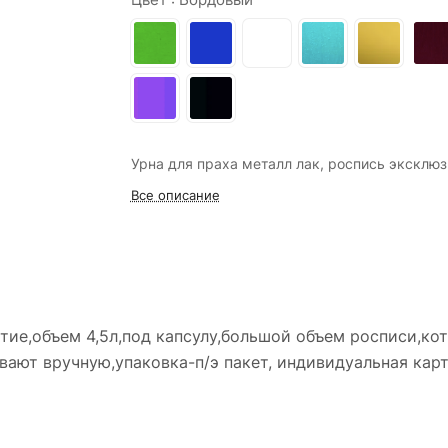
Урна для праха металл лак, роспись эксклюз
Все описание
ие,объем 4,5л,под капсулу,большой объем росписи,ко
вают вручную,упаковка-п/э пакет, индивидуальная кар