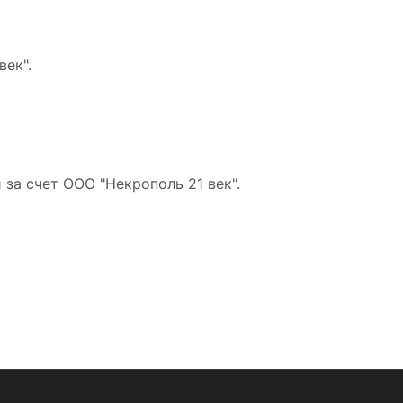
ек".
за счет ООО "Некрополь 21 век".