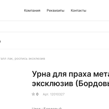
Компания
Реквизиты
Контакты
е
талл лак, роспись эксклюзив
Урна для праха мет
эксклюзив (Бордов
0
Арт.
12010327
Цвет :
Бордовый