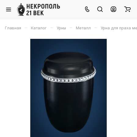
–
–
–
–
Главная
Каталог
Урны
Металл
Урна для праха м