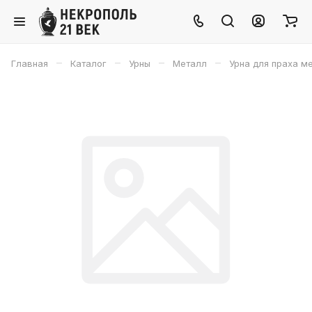
–
–
–
–
Главная
Каталог
Урны
Металл
Урна для праха м