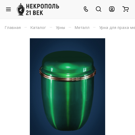
–
–
–
–
Главная
Каталог
Урны
Металл
Урна для праха м