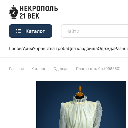
Каталог
Гробы
Урны
Убранства гроба
Для кладбища
Одежда
Разно
–
–
–
Главная
Каталог
Одежда
Платье с жабо.(098350)