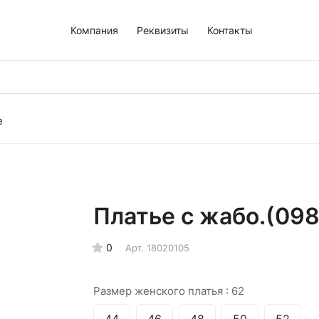
Компания
Реквизиты
Контакты
е
Платье с жабо.(098
0
Арт.
18020105
Размер женского платья :
62