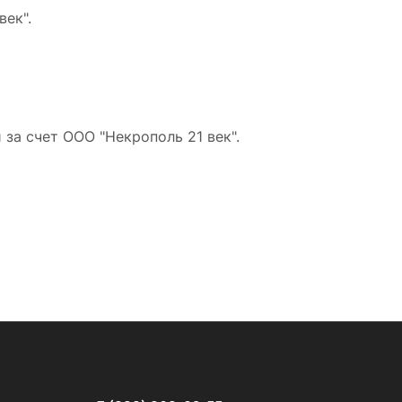
ек".
за счет ООО "Некрополь 21 век".