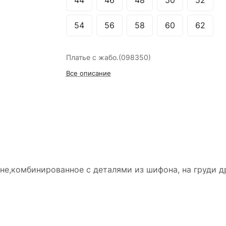
44
46
48
50
52
54
56
58
60
62
Платье с жабо.(098350)
Все описание
ине,комбинированное с деталями из шифона, на груди 