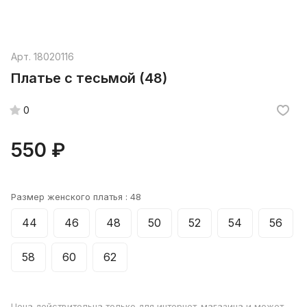
Арт.
18020116
Платье с тесьмой (48)
0
550 ₽
Размер женского платья :
48
44
46
48
50
52
54
56
58
60
62
Цена действительна только для интернет-магазина и может