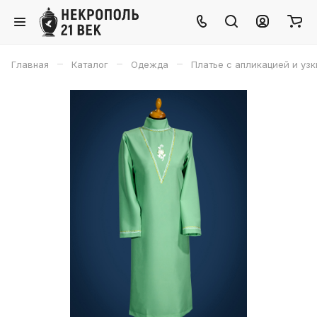
–
–
–
Главная
Каталог
Одежда
Платье с апликацией и уз