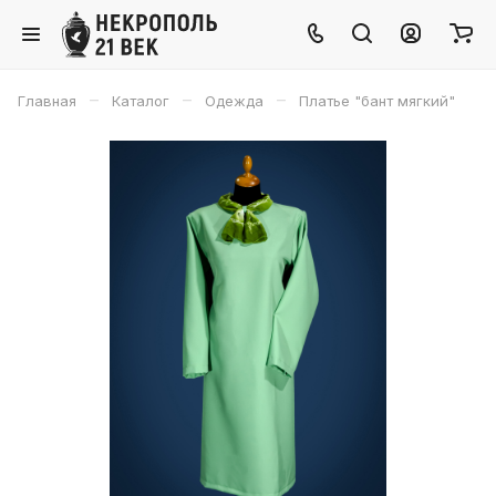
–
–
–
Главная
Каталог
Одежда
Платье "бант мягкий"