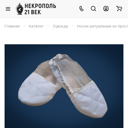
–
–
–
Главная
Каталог
Одежда
Носки ритуальные из прос