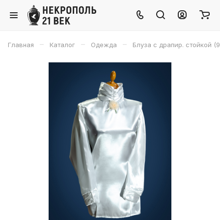
–
–
–
Главная
Каталог
Одежда
Блуза с драпир. стойкой (