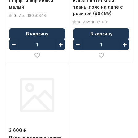
Шарф гипюр белый
Юбка плательная
малый
ткань, пояс на липе с
резиной (98469)
0
Арт.
18050343
0
Арт.
18070101
В корзину
В корзину
3 600 ₽
Платье отделка гипюр