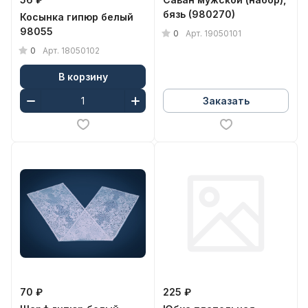
бязь (980270)
Косынка гипюр белый
98055
0
Арт.
19050101
0
Арт.
18050102
В корзину
Заказать
70 ₽
225 ₽