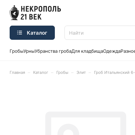
Каталог
Гробы
Урны
Убранства гроба
Для кладбища
Одежда
Разно
–
–
–
–
Главная
Каталог
Гробы
Элит
Гроб Итальянский 6-