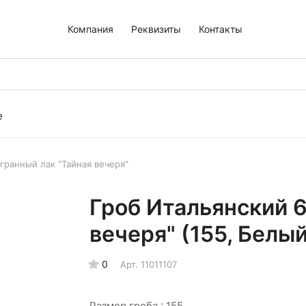
Компания
Реквизиты
Контакты
е
гранный лак "Тайная вечеря"
Гроб Итальянский 6
вечеря" (155, Белый
0
Арт.
11011107
Размер гроба :
155