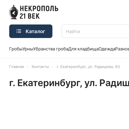
Каталог
Гробы
Урны
Убранства гроба
Для кладбища
Одежда
Разно
–
–
Главная
Контакты
г. Екатеринбург, ул. Радищева, 63
г. Екатеринбург, ул. Ради