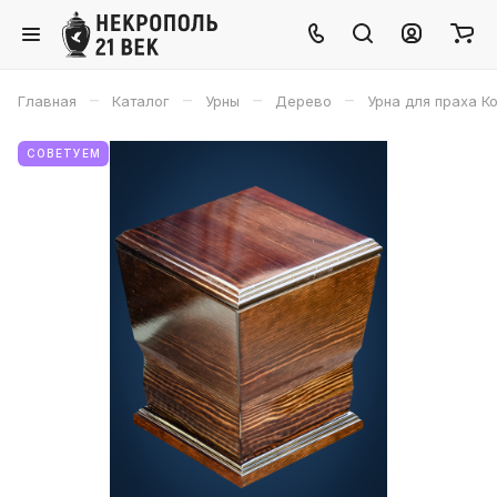
–
–
–
–
Главная
Каталог
Урны
Дерево
Урна для праха К
СОВЕТУЕМ