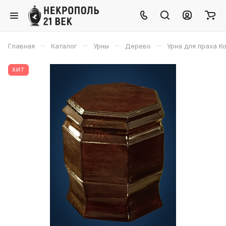
–
–
–
–
Главная
Каталог
Урны
Дерево
Урна для праха К
ХИТ