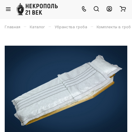
–
–
–
Главная
Каталог
Убранства гроба
Комплекты в гроб