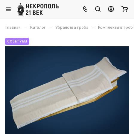
–
–
–
Главная
Каталог
Убранства гроба
Комплекты в гроб
СОВЕТУЕМ