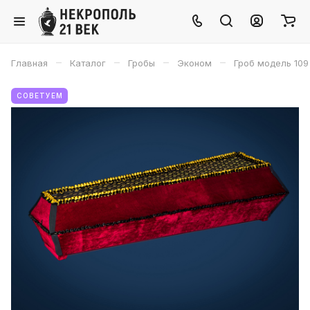
–
–
–
–
Главная
Каталог
Гробы
Эконом
Гроб модель 109
СОВЕТУЕМ