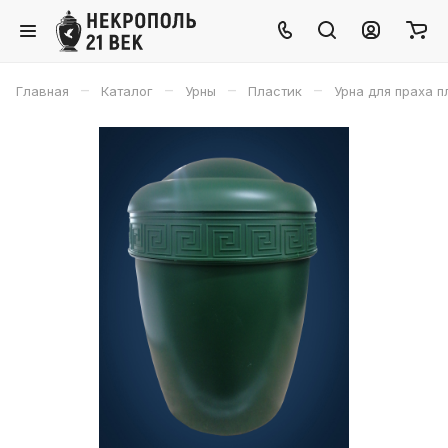
–
–
–
–
Главная
Каталог
Урны
Пластик
Урна для праха 