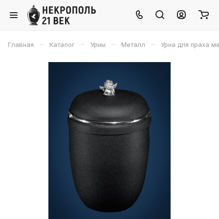
–
–
–
–
Главная
Каталог
Урны
Металл
Урна для праха м