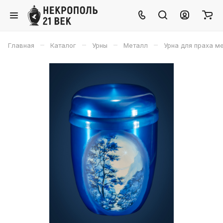
–
–
–
–
Главная
Каталог
Урны
Металл
Урна для праха м