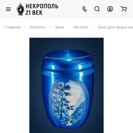
–
–
–
–
Главная
Каталог
Урны
Металл
Урна для праха м